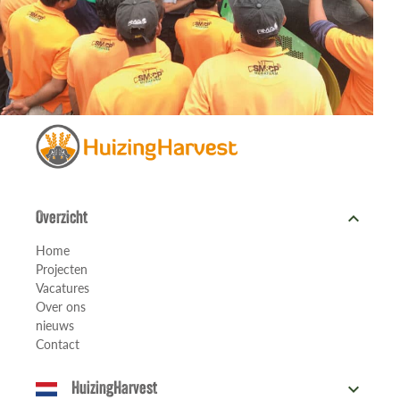
expand_more
Overzicht
Home
Projecten
Vacatures
Over ons
nieuws
Contact
expand_more
HuizingHarvest