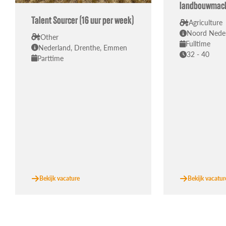
landbouwmac
Talent Sourcer (16 uur per week)
Agriculture
Noord Nede
Other
Fulltime
Nederland, Drenthe, Emmen
32 - 40
Parttime
Bekijk vacature
Bekijk vacatur