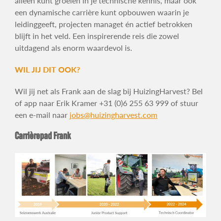
alleen kunt groeien in je technische kennis, maar ook
een dynamische carrière kunt opbouwen waarin je
leidinggeeft, projecten managet én actief betrokken
blijft in het veld. Een inspirerende reis die zowel
uitdagend als enorm waardevol is.
WIL JIJ DIT OOK?
Wil jij net als Frank aan de slag bij HuizingHarvest?
Bel
of app naar Erik Kramer +31 (0)6 255 63 999 of stuur
een e-mail naar
jobs@huizingharvest.com
Carrièrepad Frank