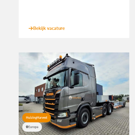
Bekijk vacature
HuizingHarvest
Europa