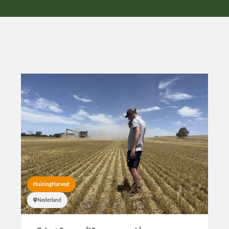
Contact
HuizingHarvest
Nederland