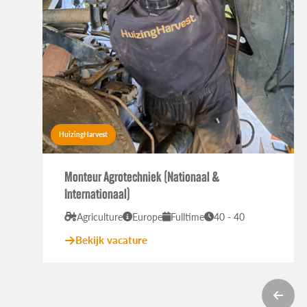
HuizingHarvest
Monteur Agrotechniek (Nationaal &
Internationaal)
Agriculture
Europe
Fulltime
40 - 40
Bekijk vacature