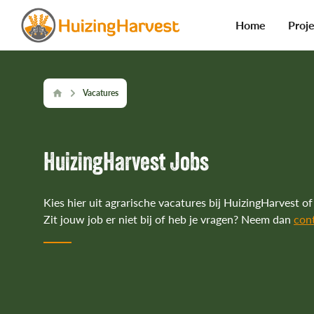
Home
Proj
Proj
home
Vacatures
Wint
Home
Over
HuizingHarvest Jobs
Kies hier uit agrarische vacatures bij HuizingHarvest of
Zit jouw job er niet bij of heb je vragen? Neem dan
con
Vacatures
Jobs
Carrièrepad
Visum