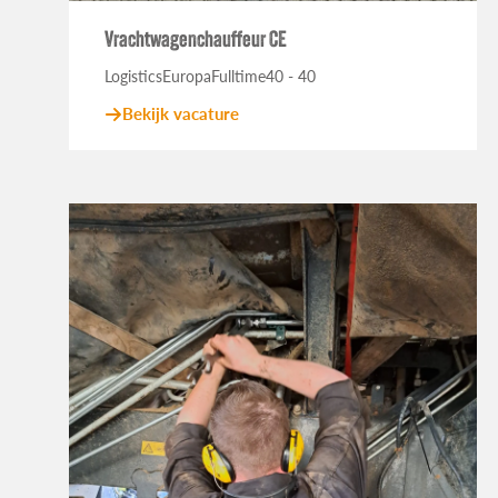
Vrachtwagenchauffeur CE
Logistics
Europa
Fulltime
40 - 40
Bekijk vacature