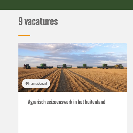
Over Jobs
9 vacatures
nieuws
Open dag
On Tour
Internationaal
Agrarisch seizoenswerk in het buitenland