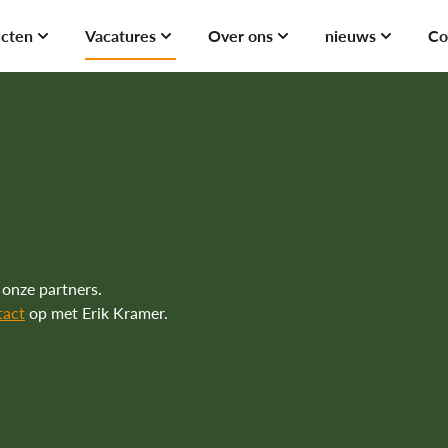
ecten
Vacatures
Over ons
nieuws
Co
ecten
Jobs
Ervaringen
Open dag
erservices
Carrièrepad
On Tour
Projecten
 Projects
Visum
Projecten
Winterservices
Over Jobs
Over Projects
 onze partners.
tact
op met Erik Kramer.
Over ons
Ervaringen