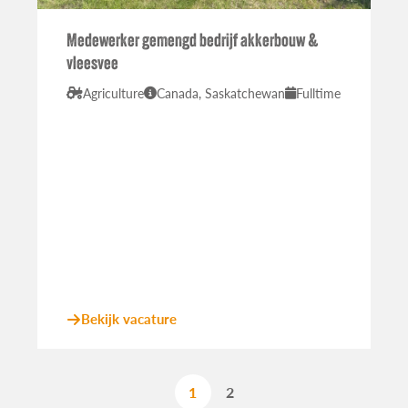
Medewerker gemengd bedrijf akkerbouw &
vleesvee
Agriculture
Canada, Saskatchewan
Fulltime
Bekijk vacature
1
2