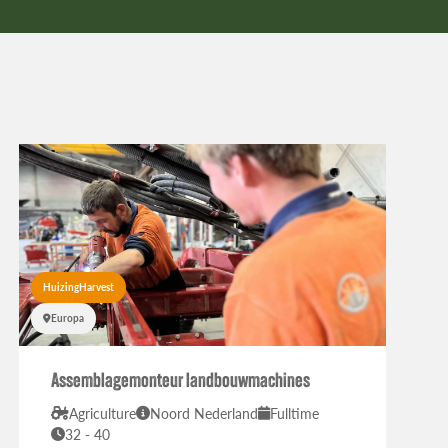
HuizingHarvest
Europa
Assemblagemonteur landbouwmachines
Agriculture
Noord Nederland
Fulltime
32 - 40