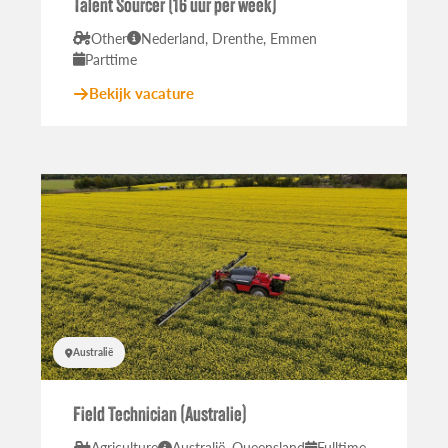
Talent Sourcer (16 uur per week)
Other
Nederland, Drenthe, Emmen
Parttime
Bekijk vacature
Australië
Field Technician (Australie)
Agriculture
Australië, Queensland
Fulltime