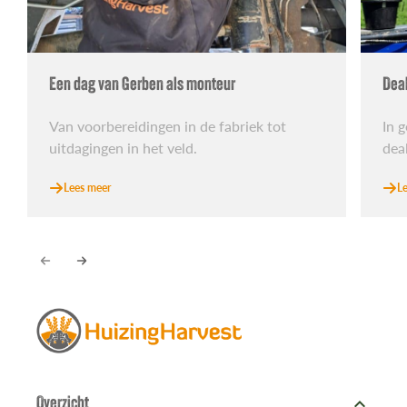
Een dag van Gerben als monteur
Dea
Van voorbereidingen in de fabriek tot
In 
uitdagingen in het veld.
dea
Lees meer
L
expand_more
Overzicht