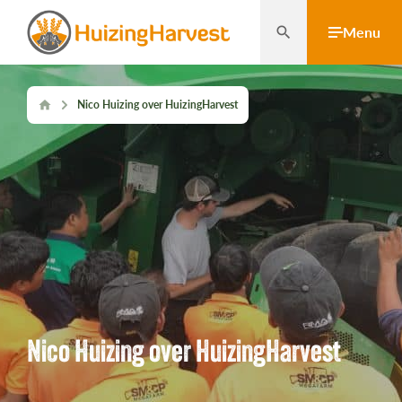
search
Menu
home
Nico Huizing over HuizingHarvest
Home
Projecten
Vacatures
Over ons
Nico Huizing over HuizingHarvest
nieuws